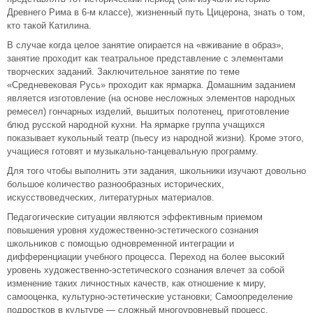
Древнего Рима в 6-м классе), жизненный путь Цицерона, знать о том,
кто такой Катилина.
В случае когда целое занятие опирается на «вживание в образ»,
занятие проходит как театральное представление с элементами
творческих заданий. Заключительное занятие по теме
«Средневековая Русь» проходит как ярмарка. Домашним заданием
является изготовление (на основе несложных элементов народных
ремесел) гончарных изделий, вышитых полотенец, приготовление
блюд русской народной кухни. На ярмарке группа учащихся
показывает кукольный театр (пьесу из народной жизни). Кроме этого,
учащиеся готовят и музыкально-танцевальную программу.
Для того чтобы выполнить эти задания, школьники изучают довольно
большое количество разнообразных исторических,
искусствоведческих, литературных материалов.
Педагогические ситуации являются эффективным приемом
повышения уровня художественно-эстетического сознания
школьников с помощью одновременной интеграции и
дифференциации учебного процесса. Переход на более высокий
уровень художественно-эстетического сознания влечет за собой
изменение таких личностных качеств, как отношение к миру,
самооценка, культурно-эстетические установки; Самоопределение
подростков в культуре — сложный многоуровневый процесс,