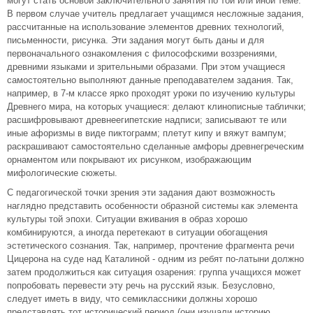
могут стать основой заключительного занятия по той или иной теме.
В первом случае учитель предлагает учащимся несложные задания,
рассчитанные на использование элементов древних технологий,
письменности, рисунка. Эти задания могут быть даны и для
первоначального ознакомления с философскими воззрениями,
древними языками и зрительными образами. При этом учащиеся
самостоятельно выполняют данные преподавателем задания. Так,
например, в 7-м классе ярко проходят уроки по изучению культуры
Древнего мира, на которых учащиеся: делают клинописные таблички;
расшифровывают древнеегипетские надписи; записывают те или
иные афоризмы в виде пиктограмм; плетут кипу и вяжут вампум;
раскрашивают самостоятельно сделанные амфоры древнегреческим
орнаментом или покрывают их рисунком, изображающим
мифологические сюжеты.
С педагогической точки зрения эти задания дают возможность
наглядно представить особенности образной системы как элемента
культуры той эпохи. Ситуации вживания в образ хорошо
комбинируются, а иногда перетекают в ситуации обогащения
эстетического сознания. Так, например, прочтение фрагмента речи
Цицерона на суде над Каталиной - одним из ребят по-латыни должно
затем продолжиться как ситуация озарения: группа учащихся может
попробовать перевести эту речь на русский язык. Безусловно,
следует иметь в виду, что семиклассники должны хорошо
представлять тот исторический период (они изучали историю