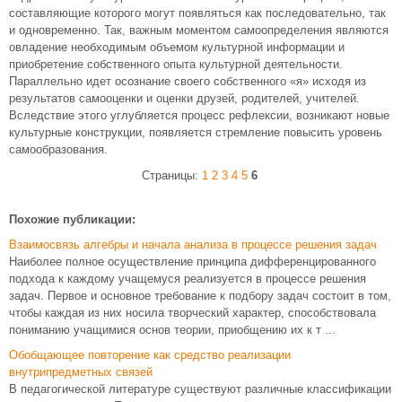
составляющие которого могут появляться как последовательно, так
и одновременно. Так, важным моментом самоопределения являются
овладение необходимым объемом культурной информации и
приобретение собственного опыта культурной деятельности.
Параллельно идет осознание своего собственного «я» исходя из
результатов самооценки и оценки друзей, родителей, учителей.
Вследствие этого углубляется процесс рефлексии, возникают новые
культурные конструкции, появляется стремление повысить уровень
самообразования.
Страницы:
1
2
3
4
5
6
Похожие публикации:
Взаимосвязь алгебры и начала анализа в процессе решения задач
Наиболее полное осуществление принципа дифференцированного
подхода к каждому учащемуся реализуется в процессе решения
задач. Первое и основное требование к подбору задач состоит в том,
чтобы каждая из них носила творческий характер, способствовала
пониманию учащимися основ теории, приобщению их к т ...
Обобщающее повторение как средство реализации
внутрипредметных связей
В педагогической литературе существуют различные классификации