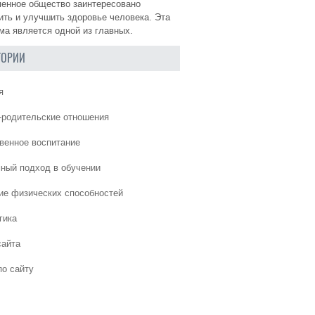
енное общество заинтересовано
ить и улучшить здоровье человека. Эта
ма является одной из главных.
ГОРИИ
я
-родительские отношения
венное воспитание
ный подход в обучении
ие физических способностей
гика
сайта
по сайту