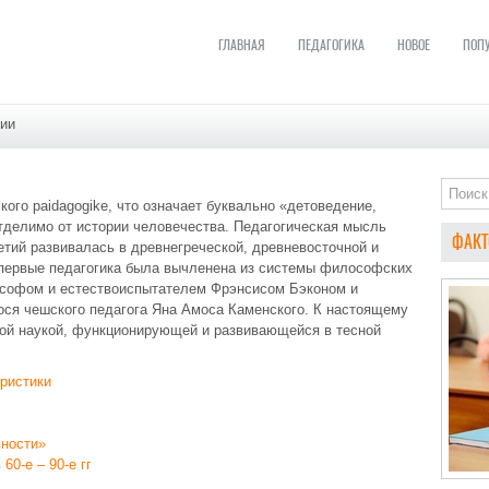
ГЛАВНАЯ
ПЕДАГОГИКА
НОВОЕ
ПОП
нии
кого paidagogike, что означает буквально «детоведение,
тделимо от истории человечества. Педагогическая мысль
ФАКТ
етий развивалась в древнегреческой, древневосточной и
первые педагогика была вычленена из системы философских
лософом и естествоиспытателем Фрэнсисом Бэконом и
ося чешского педагога Яна Амоса Каменского. К настоящему
вой наукой, функционирующей и развивающейся в тесной
ристики
ьности»
60-е – 90-е гг