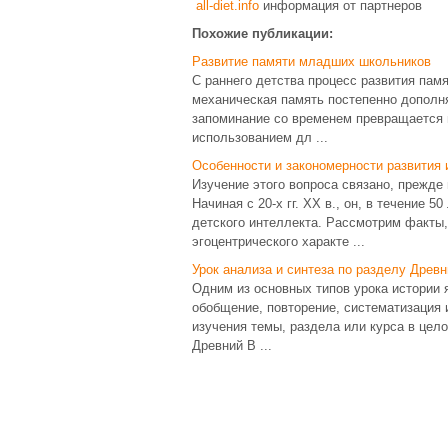
all-diet.info
информация от партнеров
Похожие публикации:
Развитие памяти младших школьников
С раннего детства процесс развития пам
механическая память постепенно дополня
запоминание со временем превращается 
использованием дл ...
Особенности и закономерности развития 
Изучение этого вопроса связано, прежде
Начиная с 20-х гг. ХХ в., он, в течение 
детского интеллекта. Рассмотрим факты,
эгоцентрического характе ...
Урок анализа и синтеза по разделу Древн
Одним из основных типов урока истории 
обобщение, повторение, систематизация 
изучения темы, раздела или курса в цел
Древний В ...