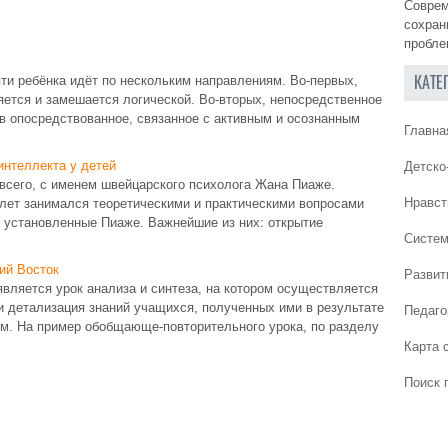
Соврем
сохран
пробле
КАТЕ
яти ребёнка идёт по нескольким направлениям. Во-первых,
ется и замешается логической. Во-вторых, непосредственное
в опосредствованное, связанное с активным и осознанным
Главна
интеллекта у детей
Детско
 всего, с именем швейцарского психолога Жана Пиаже.
Нравст
50 лет занимался теоретическими и практическими вопросами
 установленные Пиаже. Важнейшие из них: открытие
Систем
ий Восток
Развит
является урок анализа и синтеза, на котором осуществляется
и детализация знаний учащихся, полученных ими в результате
Педаго
ом. На пример обобщающе-повторительного урока, по разделу
Карта 
Поиск 