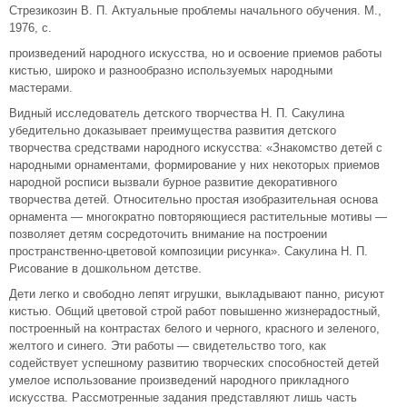
Стрезикозин В. П. Актуальные проблемы начального обучения. М.,
1976, с.
произведений народного искусства, но и освоение приемов работы
кистью, широко и разнообразно используемых народными
мастерами.
Видный исследователь детского творчества Н. П. Сакулина
убедительно доказывает преимущества развития детского
творчества средствами народного искусства: «Знакомство детей с
народными орнаментами, формирование у них некоторых приемов
народной росписи вызвали бурное развитие декоративного
творчества детей. Относительно простая изобразительная основа
орнамента — многократно повторяющиеся растительные мотивы —
позволяет детям сосредоточить внимание на построении
пространственно-цветовой композиции рисунка». Сакулина Н. П.
Рисование в дошкольном детстве.
Дети легко и свободно лепят игрушки, выкладывают панно, рисуют
кистью. Общий цветовой строй работ повышенно жизнерадостный,
построенный на контрастах белого и черного, красного и зеленого,
желтого и синего. Эти работы — свидетельство того, как
содействует успешному развитию творческих способностей детей
умелое использование произведений народного прикладного
искусства. Рассмотренные задания представляют лишь часть