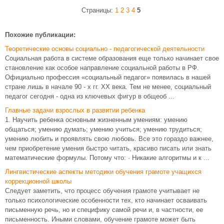
Страницы:
1
2
3
4
5
Похожие публикации:
Теоретические основы социально - педагогической деятельности
Социальная работа в системе образования еще только начинает свое
становление как особое направление социальной работы в РФ.
Официально профессия «социальный педагог» появилась в нашей
стране лишь в начале 90 - х гг. ХХ века. Тем не менее, социальный
педагог сегодня - одна из ключевых фигур в общеоб ...
Главные задачи взрослых в развитии ребенка
1. Научить ребенка основным жизненным умениям: умению
общаться; умению думать; умению учиться; умению трудиться;
умению любить и проявлять свою любовь. Все это гораздо важнее,
чем приобретение умения быстро читать, красиво писать или знать
математические формулы. Потому что: · Никакие алгоритмы и к ...
Лингвистические аспекты методики обучения грамоте учащихся
коррекционной школы
Следует заметить, что процесс обучения грамоте учитывает не
только психологические особенности тех, кто начинает осваивать
письменную речь, но и специфику самой речи и, в частности, ее
письменность. Иными словами, обучение грамоте может быть