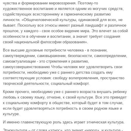
чувства и формировании мировоззрения. Поэтому-то
художественное воспитание и является одним из могучих средств,
содействующих всестороннему и гармоническому развитию
личности. «Общечеловеческой культуры, одинаковой для всех, не
бывает. Поскольку все этносы имеют разный ландшафт и различное
прошлое, у каждого - свое особое видение мира. Это влечет за собой
особенности в обучении и воспитании, а значит требует создания
своей национальной философии образования».
Все высшие духовные потребности человека - в познании,
самоутверждении, самовыражении, безопасности, самоопределении,
самоактуализации - это стремления к развитию,
самоусовершенствованию Чтобы человек мог удовлетворить свои
потребности, необходимо уже с раннего детства создать ему
соответствующие условия: свободу волепроявления, пространство
творческой деятельности, социальный комфорт.
Кроме прочего, необходимо уже с раннего возраста внушать ребенку
любовь к своему языку, отчизне, к своей культуре. Все это приведет
к социальному комфорту в обществе, который будет в том случае,
если будет удовлетворяться потребность в своем родном языке и
культуре.
И именно главенствующую роль здесь играет этническая культура.
Этнокультура – от слова «этнос», что значит «народ», и культура -