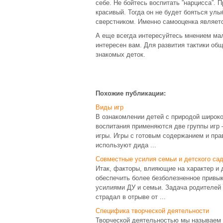
себе. Не бойтесь воспитать ”нарцисса”.
красивый. Тогда он не будет бояться ул
сверстником. Именно самооценка являет
А еще всегда интересуйтесь мнением мал
интересен вам. Для развития тактики об
знакомых деток.
Похожие публикации:
Виды игр
В ознакомлении детей с природой широко
воспитания применяются две группы игр 
игры. Игры с готовым содержанием и пра
используют дида ...
Совместные усилия семьи и детского сад
Итак, факторы, влияющие на характер и 
обеспечить более безболезненное привы
усилиями ДУ и семьи. Задача родителей
страдал в отрыве от ...
Специфика творческой деятельности
Творческой деятельностью мы называем т