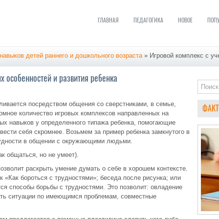
ГЛАВНАЯ
ПЕДАГОГИКА
НОВОЕ
ПОП
навыков детей раннего и дошкольного возраста
» Игровой комплекс с уч
х особенностей и развития ребенка
ливается посредством общения со сверстниками, в семье,
ФАКТ
ромное количество игровых комплексов направленных на
ых навыков у определенного типажа ребенка, помогающие
 вести себя скромнее. Возьмем за пример ребенка замкнутого в
удности в общении с окружающими людьми.
ак общаться, но не умеет).
позволит раскрыть умение думать о себе в хорошем контексте.
 «Как бороться с трудностями»; беседа после рисунка; или
тся способы борьбы с трудностями. Это позволит: овладение
ать ситуации по имеющимся проблемам, совместные