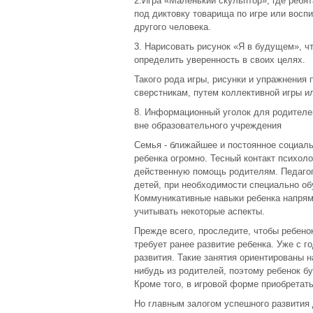
2.Игра «Маленький скульптор», где ребя
под диктовку товарища по игре или восп
другого человека.
3. Нарисовать рисунок «Я в будущем», ч
определить уверенность в своих целях.
Такого рода игры, рисунки и упражнения 
сверстникам, путем коллективной игры и
8. Информационный уголок для родителе
вне образовательного учреждения
Семья - ближайшее и постоянное социаль
ребенка огромно. Тесный контакт психол
действенную помощь родителям. Педагог
детей, при необходимости специально об
Коммуникативные навыки ребенка напряму
учитывать некоторые аспекты.
Прежде всего, проследите, чтобы ребено
требует ранее развитие ребенка. Уже с г
развития. Такие занятия ориентированы 
нибудь из родителей, поэтому ребенок б
Кроме того, в игровой форме приобретат
Но главным залогом успешного развития 