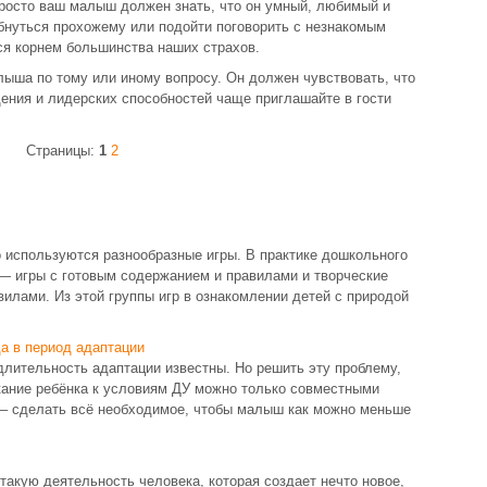
 Просто ваш малыш должен знать, что он умный, любимый и
ыбнуться прохожему или подойти поговорить с незнакомым
ся корнем большинства наших страхов.
ыша по тому или иному вопросу. Он должен чувствовать, что
щения и лидерских способностей чаще приглашайте в гости
Страницы:
1
2
 используются разнообразные игры. В практике дошкольного
— игры с готовым содержанием и правилами и творческие
вилами. Из этой группы игр в ознакомлении детей с природой
а в период адаптации
длительность адаптации известны. Но решить эту проблему,
кание ребёнка к условиям ДУ можно только совместными
 – сделать всё необходимое, чтобы малыш как можно меньше
акую деятельность человека, которая создает нечто новое,