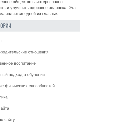
енное общество заинтересовано
ить и улучшить здоровье человека. Эта
ма является одной из главных.
ГОРИИ
я
-родительские отношения
венное воспитание
ный подход в обучении
ие физических способностей
гика
сайта
по сайту