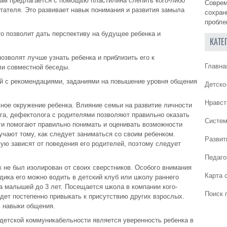
там предлагается с помощью пластилина слепить кого-либо
Соврем
итателя. Это развивает навык понимания и развития замыла
сохран
пробле
то позволит дать перспективу на будущее ребенка и
КАТЕ
позволят лучше узнать ребенка и приблизить его к
Главна
ли совместной беседы.
й с рекомендациями, заданиями на повышение уровня общения
Детско
Нравст
ное окружение ребенка. Влияние семьи на развитие личности
ога, дефектолога с родителями позволяют правильно оказать
Систем
и помогают правильно понимать и оценивать возможности
учают тому, как следует заниматься со своим ребенком.
Развит
ю зависят от поведения его родителей, поэтому следует
Педаго
к не был изолирован от своих сверстников. Особого внимания
Карта 
одика его можно водить в детский клуб или школу раннего
на малышей до 3 лет. Посещается школа в компании кого-
Поиск 
удет постепенно привыкать к присутствию других взрослых.
ь навыки общения.
детской коммуникабельности является уверенность ребенка в