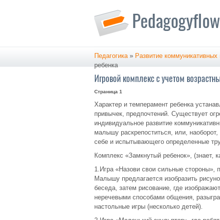
Педагогика
»
Развитие коммуникативных 
ребенка
Игровой комплекс с учетом возрастны
Страница 1
Характер и темперамент ребенка устанав
привычек, предпочтений. Существует ог
индивидуальное развитие коммуникативн
малышу раскрепоститься, или, наоборот,
себе и испытывающего определенные тр
Комплекс «Замкнутый ребенок», (знает, к
1.Игра «Назови свои сильные стороны», 
Малышу предлагается изобразить рисунок
беседа, затем рисование, где изображаю
неречевыми способами общения, разыгр
настольные игры (несколько детей).