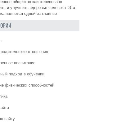
енное общество заинтересовано
ить и улучшить здоровье человека. Эта
ма является одной из главных.
ГОРИИ
я
-родительские отношения
венное воспитание
ный подход в обучении
ие физических способностей
гика
сайта
по сайту