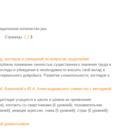
ределенное количество раз.
Страницы:
1
2
3
ду, взглядов и убеждений по вопросам трудолюбия
лубокое понимание личностью существенного значения труда в
взгляды и убеждения в необходимости вносить свой вклад в
атериального добробыта. Развитие сознательности, взглядов и
М. Ковалевой и Ю.А. Александровского совместно с методикой
даптации учащихся в школе и уровни их проявления:
я); контакты со сверстниками (6 уровней); познавательная
вней); реакции агрессии, гнева (5 уровней); страх (5 уровней);
тей дошкольников