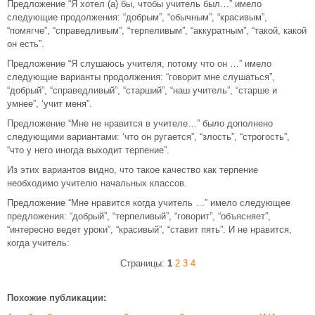
Предложение “Я хотел (а) бы, чтобы учитель был…” имело
следующие продолжения: “добрым”, “обычным”, “красивым”,
“помягче”, “справедливым”, “терпеливым”, “аккуратным”, “такой, какой
он есть”.
Предложение “Я слушаюсь учителя, потому что он …” имело
следующие варианты продолжения: “говорит мне слушаться”,
“добрый”, “справедливый”, “старший”, “наш учитель”, “старше и
умнее”, ‘учит меня”.
Предложение “Мне не нравится в учителе…” было дополнено
следующими вариантами: ‘что он ругается”, “злость”, “строгость”,
“что у него иногда выходит терпение”.
Из этих вариантов видно, что такое качество как терпение
необходимо учителю начальных классов.
Предложение “Мне нравится когда учитель …” имело следующее
предложения: “добрый”, “терпеливый”, “говорит”, “объясняет”,
“интересно ведет уроки”, “красивый”, “ставит пять”. И не нравится,
когда учитель:
Страницы:
1
2
3
4
Похожие публикации: