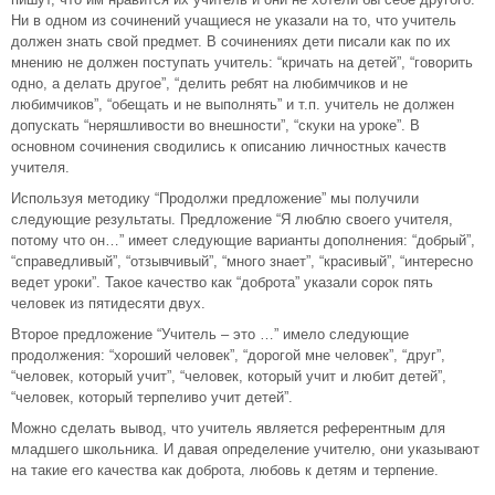
Ни в одном из сочинений учащиеся не указали на то, что учитель
должен знать свой предмет. В сочинениях дети писали как по их
мнению не должен поступать учитель: “кричать на детей”, “говорить
одно, а делать другое”, “делить ребят на любимчиков и не
любимчиков”, “обещать и не выполнять” и т.п. учитель не должен
допускать “неряшливости во внешности”, “скуки на уроке”. В
основном сочинения сводились к описанию личностных качеств
учителя.
Используя методику “Продолжи предложение” мы получили
следующие результаты. Предложение “Я люблю своего учителя,
потому что он…” имеет следующие варианты дополнения: “добрый”,
“справедливый”, “отзывчивый”, “много знает”, “красивый”, “интересно
ведет уроки”. Такое качество как “доброта” указали сорок пять
человек из пятидесяти двух.
Второе предложение “Учитель – это …” имело следующие
продолжения: “хороший человек”, “дорогой мне человек”, “друг”,
“человек, который учит”, “человек, который учит и любит детей”,
“человек, который терпеливо учит детей”.
Можно сделать вывод, что учитель является референтным для
младшего школьника. И давая определение учителю, они указывают
на такие его качества как доброта, любовь к детям и терпение.