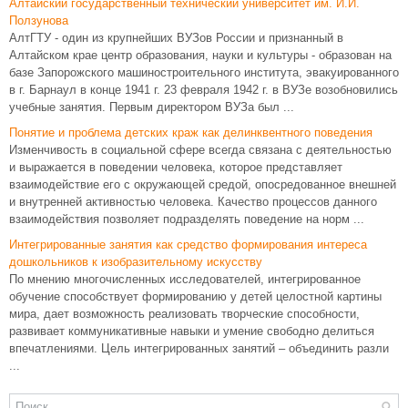
Алтайский государственный технический университет им. И.И.
Ползунова
АлтГТУ - один из крупнейших ВУЗов России и признанный в
Алтайском крае центр образования, науки и культуры - образован на
базе Запорожского машиностроительного института, эвакуированного
в г. Барнаул в конце 1941 г. 23 февраля 1942 г. в ВУЗе возобновились
учебные занятия. Первым директором ВУЗа был ...
Понятие и проблема детских краж как делинквентного поведения
Изменчивость в социальной сфере всегда связана с деятельностью
и выражается в поведении человека, которое представляет
взаимодействие его с окружающей средой, опосредованное внешней
и внутренней активностью человека. Качество процессов данного
взаимодействия позволяет подразделять поведение на норм ...
Интегрированные занятия как средство формирования интереса
дошкольников к изобразительному искусству
По мнению многочисленных исследователей, интегрированное
обучение способствует формированию у детей целостной картины
мира, дает возможность реализовать творческие способности,
развивает коммуникативные навыки и умение свободно делиться
впечатлениями. Цель интегрированных занятий – объединить разли
...