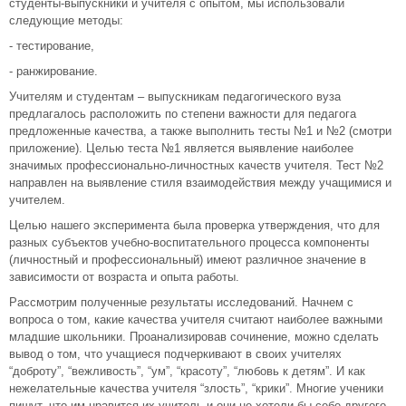
студенты-выпускники и учителя с опытом, мы использовали
следующие методы:
- тестирование,
- ранжирование.
Учителям и студентам – выпускникам педагогического вуза
предлагалось расположить по степени важности для педагога
предложенные качества, а также выполнить тесты №1 и №2 (смотри
приложение). Целью теста №1 является выявление наиболее
значимых профессионально-личностных качеств учителя. Тест №2
направлен на выявление стиля взаимодействия между учащимися и
учителем.
Целью нашего эксперимента была проверка утверждения, что для
разных субъектов учебно-воспитательного процесса компоненты
(личностный и профессиональный) имеют различное значение в
зависимости от возраста и опыта работы.
Рассмотрим полученные результаты исследований. Начнем с
вопроса о том, какие качества учителя считают наиболее важными
младшие школьники. Проанализировав сочинение, можно сделать
вывод о том, что учащиеся подчеркивают в своих учителях
“доброту”, “вежливость”, “ум”, “красоту”, “любовь к детям”. И как
нежелательные качества учителя “злость”, “крики”. Многие ученики
пишут, что им нравится их учитель и они не хотели бы себе другого.