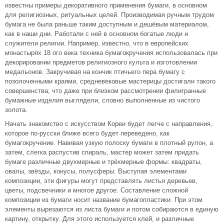
известны примеры декоративного применения бумаги, в основном
для религиозных, ритуальных целей. Производимая ручным трудом
бумага не была раньше таким доступным и дешёвым материалом,
как в наши дни. Работали с ней в основном богатые люди и
служители религии. Например, известно, что в европейских
монастырях 18 ого века техника бумагокручения использовалась при
декорировании предметов религиозного культа и изготовлении
медальонов. Закручивая на кончик птичьего пера бумагу с
позолоченными краями, средневековые мастерицы достигали такого
совершенства, что даже при близком рассмотрении филигранные
бумажные изделия выглядели, словно выполненные из чистого
золота.
Начать знакомство с искусством Кореи будет легче с направления,
которое по-русски ближе всего будет переведено, как
бумагокручение. Навивая узкую полоску бумаги в плотный рулон, а
затем, слегка распустив спираль, мастер может затем придать
бумаге различные двухмерные и трёхмерные формы: квадраты,
овалы, звёзды, конусы, полусферы. Выступая элементами
композиции, эти фигуры могут представлять листья деревьев,
цветы, подсвечники и многое другое. Составление сложной
композиции из бумаги носит название бумагопластики. При этом
элементы вырезаются из листа бумаги и потом собираются в единую
картину, открытку. Для этого используется клей, и различные