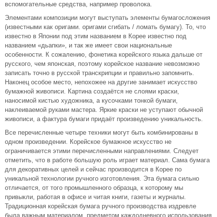
вспомогательные средства, например проволока.
Элементами композиции могут выступать элементы бумагосложения
(известными как оригами. оригами сгибать / ломать бумагу). То, что
известно в Японии под этим названием в Корее известно под
названием «дьапки», и так же имеет свои национальные
особенности. К сожалению, фонетика корейского языка дальше от
русского, чем японская, поэтому корейское название невозможно
записать точно в русской транскрипции и правильно запомнить.
Наконец особое место, непохожее на другие занимает искусство
бумажной живописи. Картина создаётся не слоями краски,
наносимой кистью художника, а кусочками тонкой бумаги,
наклеиваемой руками мастера. Яркие краски не уступают обычной
живописи, а фактура бумаги придаёт произведению уникальность.
Все перечисленные четыре техники могут быть комбинированы в
одном произведении. Корейское бумажное искусство не
ограничивается этими перечисленными направлениями. Следует
отметить, что в работе большую роль играет материал. Сама бумага
для декоративных целей и сейчас производится в Корее по
уникальной технологии ручного изготовления. Эта бумага сильно
отличается, от того промышленного образца, к которому мы
привыкли, работая в офисе и читая книги, газеты и журналы.
Традиционная корейская бумага ручного производства издревле
была важным материалом, предметом каждодневного использования