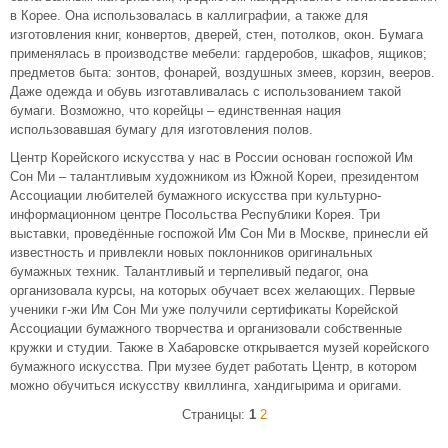
в Корее. Она использовалась в каллиграфии, а также для
изготовления книг, конвертов, дверей, стен, потолков, окон. Бумага
применялась в производстве мебели: гардеробов, шкафов, ящиков;
предметов быта: зонтов, фонарей, воздушных змеев, корзин, вееров.
Даже одежда и обувь изготавливалась с использованием такой
бумаги. Возможно, что корейцы – единственная нация
использовавшая бумагу для изготовления полов.
Центр Корейского искусства у нас в России основан госпожой Им
Сон Ми – талантливым художником из Южной Кореи, президентом
Ассоциации любителей бумажного искусства при культурно-
информационном центре Посольства Республики Корея. Три
выставки, проведённые госпожой Им Сон Ми в Москве, принесли ей
известность и привлекли новых поклонников оригинальных
бумажных техник. Талантливый и терпеливый педагог, она
организовала курсы, на которых обучает всех желающих. Первые
ученики г-жи Им Сон Ми уже получили сертификаты Корейской
Ассоциации бумажного творчества и организовали собственные
кружки и студии. Также в Хабаровске открывается музей корейского
бумажного искусства. При музее будет работать Центр, в котором
можно обучиться искусству квиллинга, хандигырима и оригами.
Страницы:
1
2