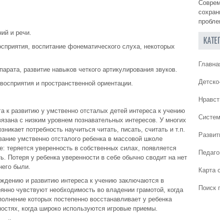
Соврем
сохран
пробле
ий и речи.
КАТЕ
осприятия, воспитание фонематического слуха, некоторых
Главна
арата, развитие навыков четкого артикулирования звуков.
Детско
 восприятия и пространственной ориентации.
Нравст
а к развитию у умственно отсталых детей интереса к учению
Систем
язана с низким уровнем познавательных интересов. У многих
никает потребность научиться читать, писать, считать и т.п.
Развит
ывание умственно отсталого ребенка в массовой школе
е: теряется уверенность в собственных силах, появляется
Педаго
ь. Потеря у ребенка уверенности в себе обычно сводит на нет
него были.
Карта 
уждению и развитию интереса к учению заключаются в
Поиск 
оянно чувствуют необходимость во владении грамотой, когда
олнение которых постепенно восстанавливает у ребенка
остях, когда широко используются игровые приемы.