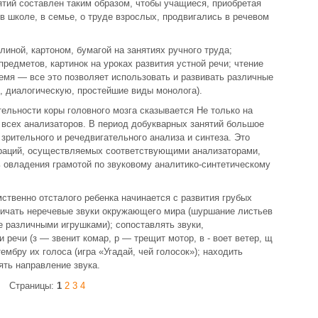
тий составлен таким образом, чтобы учащиеся, приобретая
в школе, в семье, о труде взрослых, продвигались в речевом
линой, картоном, бумагой на занятиях ручного труда;
редметов, картинок на уроках развития устной речи; чтение
ремя — все это позволяет использовать и развивать различные
, диалогическую, простейшие виды монолога).
ельности коры головного мозга сказывается Не только на
 всех анализаторов. В период добукварных занятий большое
зрительного и речедвигательного анализа и синтеза. Это
пераций, осуществляемых соответствующими анализаторами,
 овладения грамотой по звуковому аналитико-синтетическому
ственно отсталого ребенка начинается с развития грубых
ичать неречевые звуки окружающего мира (шуршание листьев
е различными игрушками); сопоставлять звуки,
речи (з — звенит комар, р — трещит мотор, в - воет ветер, щ
тембру их голоса (игра «Угадай, чей голосок»); находить
ять направление звука.
Страницы:
1
2
3
4