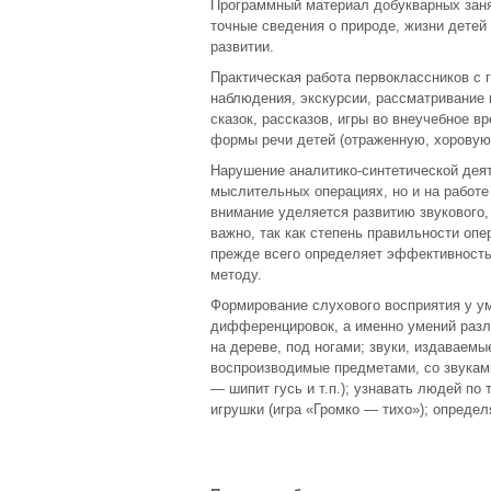
Программный материал добукварных заня
точные сведения о природе, жизни детей 
развитии.
Практическая работа первоклассников с г
наблюдения, экскурсии, рассматривание п
сказок, рассказов, игры во внеучебное в
формы речи детей (отраженную, хоровую
Нарушение аналитико-синтетической деят
мыслительных операциях, но и на работе
внимание уделяется развитию звукового, 
важно, так как степень правильности о
прежде всего определяет эффективность
методу.
Формирование слухового восприятия у ум
дифференцировок, а именно умений разл
на дереве, под ногами; звуки, издаваемы
воспроизводимые предметами, со звуками 
— шипит гусь и т.п.); узнавать людей по 
игрушки (игра «Громко — тихо»); определ