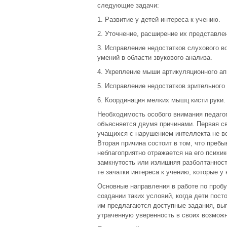
следующие задачи:
1. Развитие у детей интереса к учению.
2. Уточнение, расширение их представлен
3. Исправление недостатков слухового в
умений в области звукового анализа.
4. Укрепление мыши артикуляционного апп
5. Исправление недостатков зрительного
6. Координация мелких мышц кисти руки.
Необходимость особого внимания педагог
объясняется двумя причинами. Первая св
учащихся с нарушением интеллекта не воз
Вторая причина состоит в том, что преб
неблагоприятно отражается на его психик
замкнутость или излишняя разболтанност
те зачатки интереса к учению, которые у 
Основные направления в работе по проб
создании таких условий, когда дети пост
им предлагаются доступные задания, вып
утраченную уверенность в своих возможн