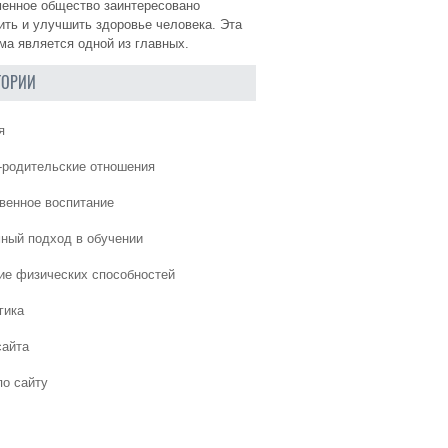
енное общество заинтересовано
ить и улучшить здоровье человека. Эта
ма является одной из главных.
ГОРИИ
я
-родительские отношения
венное воспитание
ный подход в обучении
ие физических способностей
гика
сайта
по сайту