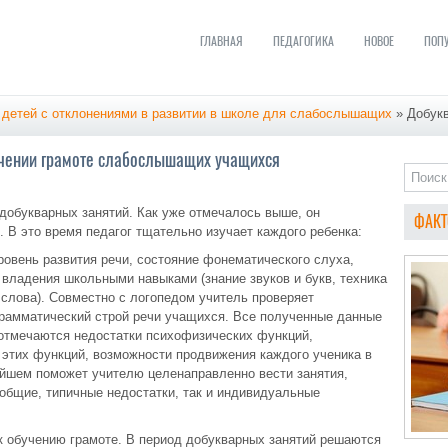
ГЛАВНАЯ
ПЕДАГОГИКА
НОВОЕ
ПОП
 детей с отклонениями в развитии в школе для слабослышащих
» Добукв
бучении грамоте слабослышащих учащихся
добукварных занятий. Как уже отмечалось выше, он
ФАКТ
. В это время педагог тщательно изучает каждого ребенка:
ровень развития речи, состояние фонематического слуха,
 владения школьными навыками (знание звуков и букв, техника
 слова). Совместно с логопедом учитель проверяет
грамматический строй речи учащихся. Все полученные данные
 отмечаются недостатки психофизических функций,
 этих функций, возможности продвижения каждого ученика в
ейшем поможет учителю целенаправленно вести занятия,
 общие, типичные недостатки, так и индивидуальные
к обучению грамоте. В период добукварных занятий решаются