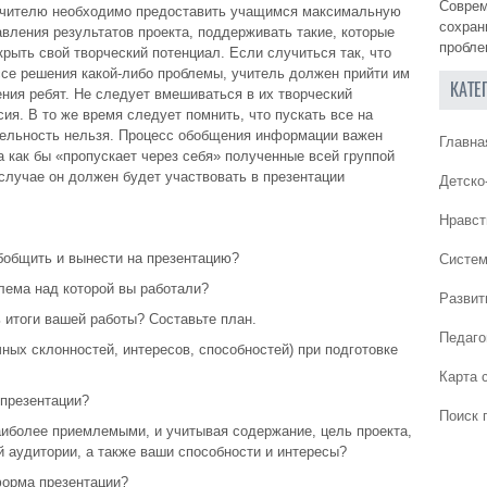
Соврем
е учителю необходимо предоставить учащимся максимальную
сохран
ления результатов проекта, поддерживать такие, которые
пробле
рыть свой творческий потенциал. Если случиться так, что
се решения какой-либо проблемы, учитель должен прийти им
КАТЕ
ения ребят. Не следует вмешиваться в их творческий
ия. В то же время следует помнить, что пускать все на
тельность нельзя. Процесс обобщения информации важен
Главна
а как бы «пропускает через себя» полученные всей группой
 случае он должен будет участвовать в презентации
Детско
Нравст
бобщить и вынести на презентацию?
Систем
блема над которой вы работали?
Развит
 итоги вашей работы? Составьте план.
Педаго
ных склонностей, интересов, способностей) при подготовке
Карта 
 презентации?
Поиск 
аиболее приемлемыми, и учитывая содержание, цель проекта,
й аудитории, а также ваши способности и интересы?
форма презентации?