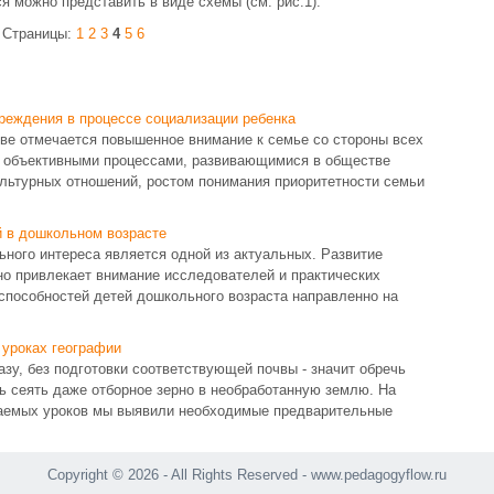
я можно представить в виде схемы (см. рис.1).
Страницы:
1
2
3
4
5
6
реждения в процессе социализации ребенка
ве отмечается повышенное внимание к семье со стороны всех
я объективными процессами, развивающимися в обществе
ультурных отношений, ростом понимания приоритетности семьи
 в дошкольном возрасте
ного интереса является одной из актуальных. Развитие
но привлекает внимание исследователей и практических
способностей детей дошкольного возраста направленно на
 уроках географии
зу, без подготовки соответствующей почвы - значит обречь
ть сеять даже отборное зерно в необработанную землю. На
даемых уроков мы выявили необходимые предварительные
Copyright © 2026 - All Rights Reserved - www.pedagogyflow.ru