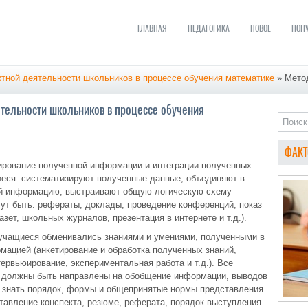
ГЛАВНАЯ
ПЕДАГОГИКА
НОВОЕ
ПОП
ктной деятельности школьников в процессе обучения математике
» Метод
тельности школьников в процессе обучения
ФАКТ
ирование полученной информации и интеграции полученных
иеся: систематизируют полученные данные; объединяют в
ой информацию; выстраивают общую логическую схему
гут быть: рефераты, доклады, проведение конференций, показ
зет, школьных журналов, презентация в интернете и т.д.).
учащиеся обменивались знаниями и умениями, полученными в
мацией (анкетирование и обработка полученных знаний,
ервьюирование, экспериментальная работа и т.д.). Все
а должны быть направлены на обобщение информации, выводов
 знать порядок, формы и общепринятые нормы представления
тавление конспекта, резюме, реферата, порядок выступления