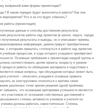
овку выбранной вами формы презентации?
дь? В каком порядке будет выполняться работа? Как она
 мероприятия? Кто и за что будет отвечать?
ов работы (презентация).
лученные данные и способы достижения результата;
ние результатов работы над проектом (в школе, округе, городе
ко полученные результаты и выводы, но и описывают приемы,
оанализирована информация; демонстрирует приобретенные
мах, с которыми пришлось столкнуться в работе над проектом.
я учебным процессом, в ходе которого учащиеся приобретают
ельности. Основные требования к презентации каждой группы и
олжна соответствовать целям проекта, возрасту и уровню
 В процессе работы по обобщению материала и подготовки к
оявляются новые вопросы, при обсуждении которых может быть
дача учителя – объяснить учащимся основные правила
аучить их конструктивно относиться к критике своих
вание различных точек зрения решения одной проблемы.
ет забывать, что основными критериями успешности являются
х его участников от осознания собственных достижений и
шесказанного степень активности учеников и учителя на
е ученики должны работать самостоятельно. Степень