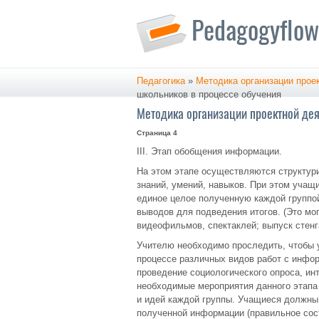
Педагогика
»
Методика организации прое
школьников в процессе обучения
Методика организации проектной дея
Страница 4
III. Этап обобщения информации.
На этом этапе осуществляются структур
знаний, умений, навыков. При этом учащ
единое целое полученную каждой групп
выводов для подведения итогов. (Это мо
видеофильмов, спектаклей; выпуск стенга
Учителю необходимо проследить, чтобы 
процессе различных видов работ с инфор
проведение социологического опроса, инт
необходимые мероприятия данного этап
и идей каждой группы. Учащиеся должны
полученной информации (правильное сос