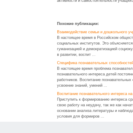
активности и самостоятельности учащихс
Похожие публикации:
Взаимодействие семьи и дошкольного уч
В настоящее время в Российском общест
социальных институтов. Это объясняетс
гуманизацией и демократизацией социок
в развитии, воспит ...
Специфика познавательных способностей
В настоящее время проблема познаватель
познавательного интереса детей постоян
работников. Воспитание познавательных 
усвоение знаний, умений ...
Воспитание познавательного интереса на
Приступить к формированию интереса сра
свою работу на неудачу, так же как нача
основании анализа литературы и наблю
условия для формиров ...