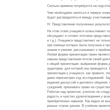
Сколько времени потребуется на подгот
Чем необходимо заняться в первую очере
будет распределяться между участниками
IV. Представление полученных результат
На этом этапе учащиеся осмысливают по
обсуждают и готовят итоговое представле
и т.д.). Учащиеся представляют не толь
при помощи которых была получена и пр
знания и умения; рассказывают о пробле
Любая форма презентации также являетс
навыки представления итогов своей деят
к общей презентации: выбранная форма д
аудитории, для которой она проводится.
презентации у учащихся, как правило, п
даже пересмотрен ход исследований. За
ведения дискуссий и делового общения; н
суждений; признавать право на существо
Работая над проектом, учителю не следу
радость и чувство удовлетворения у все
приобретенных навыков. Как видно из вы
разных этапах разная. В учебном проект