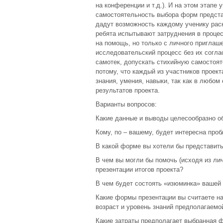
на конференции и т.д.). И на этом этап
самостоятельность выбора форм представ
дадут возможность каждому ученику раск
ребята испытывают затруднения в процес
на помощь, но только с личного приглаш
исследовательский процесс без их соглас
самотек, допускать стихийную самостоя
потому, что каждый из участников проект
знания, умения, навыки, так как в любом
результатов проекта.
Варианты вопросов:
Какие данные и выводы целесообразно о
Кому, по – вашему, будет интересна про
В какой форме вы хотели бы представить
В чем вы могли бы помочь (исходя из лич
презентации итогов проекта?
В чем будет состоять «изюминка» вашей
Какие формы презентации вы считаете н
возраст и уровень знаний предполагаемо
Какие затраты предполагает выбранная 