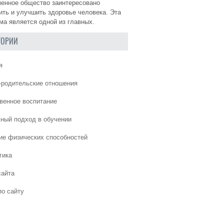
енное общество заинтересовано
ить и улучшить здоровье человека. Эта
ма является одной из главных.
ГОРИИ
я
-родительские отношения
венное воспитание
ный подход в обучении
ие физических способностей
гика
сайта
по сайту