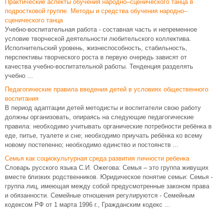
Практические аспекты обучения народно–сценического танца в
подростковой группе. Методы и средства обучения народно–
сценического танца
Учебно-воспитательная работа - составная часть и непременное
условие творческой деятельности любительского коллектива.
Исполнительский уровень, жизнеспособность, стабильность,
перспективы творческого роста в первую очередь зависят от
качества учебно-воспитательной работы. Тенденция разделять
учебно ...
Педагогические правила введения детей в условиях общественного
воспитания
В период адаптации детей методисты и воспитатели свою работу
должны организовать, опираясь на следующие педагогические
правила: необходимо учитывать органические потребности ребёнка в
еде, питье, туалете и сне; необходимо приучать ребёнка ко всему
новому постепенно; необходимо единство и постоянств ...
Семья как социокультурная среда развития личности ребенка
Словарь русского языка С.И. Ожегова: Семья – это группа живущих
вместе близких родственников. Юридическое понятие семьи: Семья -
группа лиц, имеющая между собой предусмотренные законом права
и обязанности. Семейные отношения регулируются - Семейным
кодексом РФ от 1 марта 1996 г., Гражданским кодекс ...