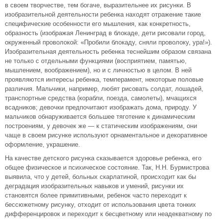
в своем творчестве, тем богаче, выразительнее их рисунки. В
изобразительной деятельности ребенка находят отражение такие
специфические особенности его мышления, как конкретность,
образность (изображая Ленинград в блокаде, дети рисовали город,
окруженный проволокой: «Пробили блокаду, сняли проволоку, ура!»).
Изобразительная деятельность ребенка теснейшим образом связана
не только с отдельными функциями (восприятием, памятью,
мышлением, воображением), но и с личностью в целом. В ней
проявляются интересы ребенка, темперамент, некоторые половые
различия. Мальчики, например, любят рисовать солдат, лошадей,
транспортные средства (корабли, поезда, самолеты), мчащихся
всадников; девочки предпочитают изображать дома, природу. У
мальчиков обнаруживается большее тяготение к динамическим
построениям, у девочек же — к статическим изображениям, они
чаще в своем рисунке используют орнаментальное и декоративное
оформление, украшение.
На качестве детского рисунка сказывается здоровье ребенка, его
общее физическое и психическое состояние. Так, Н.Н. Бурмистрова
выявила, что у детей, больных скарлатиной, происходит как бы
деградация изобразительных навыков и умений, рисунки их
становятся более примитивными, ребенок часто переходит к
бессюжетному рисунку, отходит от использования цвета тонких
дифференцировок и переходит к бесцветному или неадекватному по