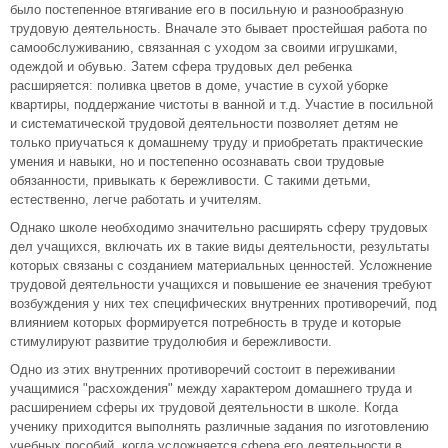
было постепенное втягивание его в посильную и разнообразную
трудовую деятельность. Вначале это бывает простейшая работа по
самообслуживанию, связанная с уходом за своими игрушками,
одеждой и обувью. Затем сфера трудовых дел ребенка
расширяется: поливка цветов в доме, участие в сухой уборке
квартиры, поддержание чистоты в ванной и т.д. Участие в посильной
и систематической трудовой деятельности позволяет детям не
только приучаться к домашнему труду и приобретать практические
умения и навыки, но и постепенно осознавать свои трудовые
обязанности, привыкать к бережливости. С такими детьми,
естественно, легче работать и учителям.
Однако школе необходимо значительно расширять сферу трудовых
дел учащихся, включать их в такие виды деятельности, результаты
которых связаны с созданием материальных ценностей. Усложнение
трудовой деятельности учащихся и повышение ее значения требуют
возбуждения у них тех специфических внутренних противоречий, под
влиянием которых формируется потребность в труде и которые
стимулируют развитие трудолюбия и бережливости.
Одно из этих внутренних противоречий состоит в переживании
учащимися "расхождения" между характером домашнего труда и
расширением сферы их трудовой деятельности в школе. Когда
ученику приходится выполнять различные задания по изготовлению
учебных пособий, когда усложняется сфера его деятельности в