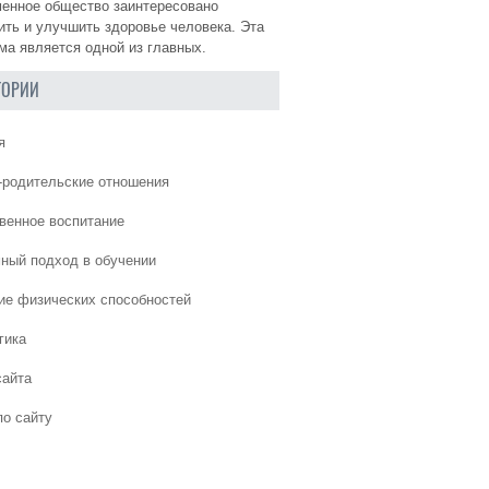
енное общество заинтересовано
ить и улучшить здоровье человека. Эта
ма является одной из главных.
ГОРИИ
я
-родительские отношения
венное воспитание
ный подход в обучении
ие физических способностей
гика
сайта
по сайту