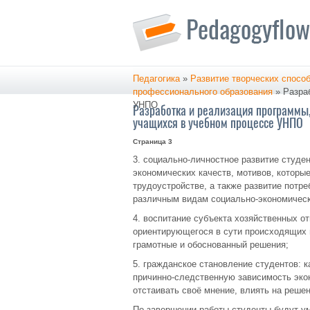
Педагогика
»
Развитие творческих спосо
профессионального образования
» Разраб
УНПО
Разработка и реализация программы,
учащихся в учебном процессе УНПО
Страница 3
3. социально-личностное развитие студе
экономических качеств, мотивов, которы
трудоустройстве, а также развитие потре
различным видам социально-экономическ
4. воспитание субъекта хозяйственных от
ориентирующегося в сути происходящих 
грамотные и обоснованный решения;
5. гражданское становление студентов: 
причинно-следственную зависимость эко
отстаивать своё мнение, влиять на реше
По завершении работы студенты будут у