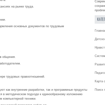
Соврем
сохран
ансиях на рынке труда.
пробле
КАТЕ
нии.
формления основных документов по трудовым
Главна
Детско
Нравст
.
Систем
в общения.
работодателем.
Развит
Педаго
ере трудовых правоотношений.
Карта 
ют как внутренние разработки, так и программные продукты
Поиск 
ся в методическом подходе к единообразному изложению
м компьютерной техники.