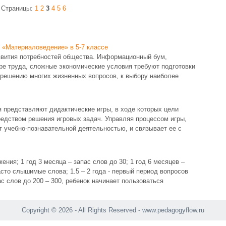
Страницы:
1
2
3
4
5
6
 «Материаловедение» в 5-7 классе
звития потребностей общества. Информационный бум,
е труда, сложные экономические условия требуют подготовки
 решению многих жизненных вопросов, к выбору наиболее
 представляют дидактические игры, в ходе которых цели
едством решения игровых задач. Управляя процессом игры,
 учебно-познавательной деятельностью, и связывает ее с
ния; 1 год 3 месяца – запас слов до 30; 1 год 6 месяцев –
часто слышимые слова; 1.5 – 2 года - первый период вопросов
пас слов до 200 – 300, ребенок начинает пользоваться
Copyright © 2026 - All Rights Reserved - www.pedagogyflow.ru