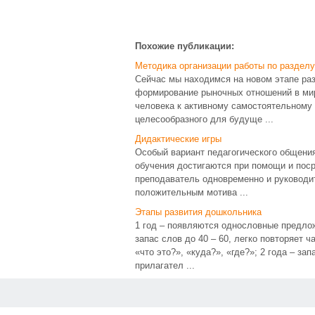
Похожие публикации:
Методика организации работы по разделу
Сейчас мы находимся на новом этапе ра
формирование рыночных отношений в мир
человека к активному самостоятельному
целесообразного для будуще ...
Дидактические игры
Особый вариант педагогического общения
обучения достигаются при помощи и поср
преподаватель одновременно и руководит
положительным мотива ...
Этапы развития дошкольника
1 год – появляются однословные предложе
запас слов до 40 – 60, легко повторяет 
«что это?», «куда?», «где?»; 2 года – за
прилагател ...