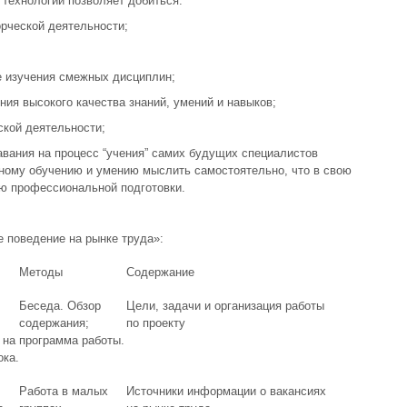
технологий позволяет добиться:
орческой деятельности;
е изучения смежных дисциплин;
ния высокого качества знаний, умений и навыков;
ской деятельности;
вания на процесс “учения” самих будущих специалистов
нному обучению и умению мыслить самостоятельно, что в свою
ю профессиональной подготовки.
 поведение на рынке труда»:
Методы
Содержание
Беседа. Обзор
Цели, задачи и организация работы
содержания;
по проекту
 на
программа работы.
ока.
Работа в малых
Источники информации о вакансиях