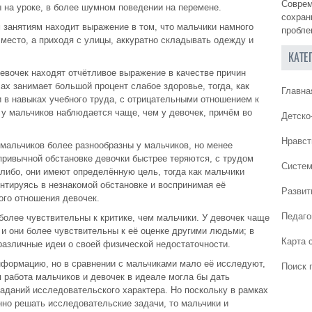
Соврем
 на уроке, в более шумном поведении на перемене.
сохран
 занятиям находит выражение в том, что мальчики намного
пробле
 место, а приходя с улицы, аккуратно складывать одежду и
КАТЕ
евочек находят отчётливое выражение в качестве причин
ах занимает большой процент слабое здоровье, тогда, как
Главна
 в навыках учебного труда, с отрицательными отношением к
 у мальчиков наблюдается чаще, чем у девочек, причём во
Детско
Нравст
мальчиков более разнообразны у мальчиков, но менее
привычной обстановке девочки быстрее теряются, с трудом
Систем
-либо, они имеют определённую цель, тогда как мальчики
ентируясь в незнакомой обстановке и воспринимая её
Развит
ого отношения девочек.
Педаго
олее чувствительны к критике, чем мальчики. У девочек чаще
 и они более чувствительны к её оценке другими людьми; в
Карта 
различные идеи о своей физической недостаточности.
нформацию, но в сравнении с мальчиками мало её исследуют,
Поиск 
 работа мальчиков и девочек в идеале могла бы дать
аданий исследовательского характера. Но поскольку в рамках
но решать исследовательские задачи, то мальчики и