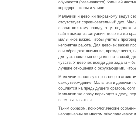
обучаются (развиваются) большей частью 
коридоре школы и улице.
Мальчики и девочки по-разному ведут себ
отсутствует соревновательный дух. Маль
спорят по этому поводу, а тут недалеко 
найти выход из ситуации, девочки же сра
мальчиков важно, чтобы учитель проговор
непонятна работа. Для девочек важно пр
они обращают внимание, прежде всего, на
для установления социальных связей, д
чувств. У девочек всегда две задачи – б
лучшие отношения с окружающими, чтобы
Мальчики используют разговор в эгоисти
самоутверждение. Мальчики и девочки по
сошлются на предыдущего оратора, согла
Мальчики же сразу переходят к делу, пе
всем высказаться.
Таким образом, психологические особенн
неординарны во многом обуславливают и