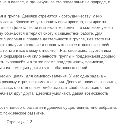
не в классе, а где-нибудь за его пределами: на природе, в
я в группе. Девочки стремятся к сотрудничеству, у них
чики же бросаются установить свои правила, они яростно
и до конфликта. Если возникает конфликт, то мальчики умеют
зу обижаются и теряют охоту к совместной работе. Для
ил условия и правила деятельности в группе, без этого им
осто получить задание и вызвать хорошее отношение к себе
 то, кто и как к кому относится. Разговор используется ими
ля формирования сплочённости группы и поддержания добрых
ыть «хорошей» и в то же время поддерживать, возможно,
 с их помощью достигнуть собственных целей.
ческих целях, для самовосхваления. У них одна задача –
-разному строят взаимоотношения. Девочки, начиная говорить,
шаясь с его мнением, либо выразят своё несогласие с ним.
ребивая друг друга. Девочки умолкают, давая возможность
ости полового развития и девочек существенны, многообразны,
х психическое развитие.
Страницы:
1
2