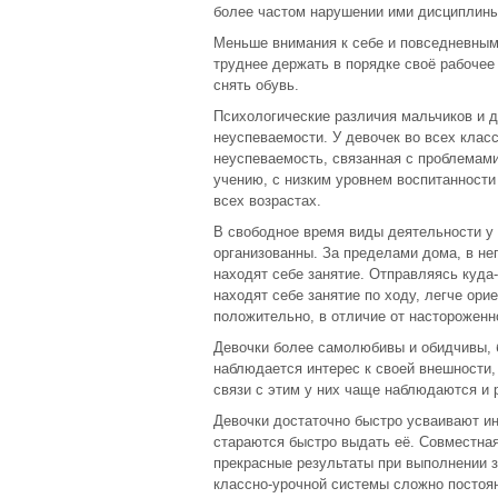
более частом нарушении ими дисциплины
Меньше внимания к себе и повседневным
труднее держать в порядке своё рабочее
снять обувь.
Психологические различия мальчиков и д
неуспеваемости. У девочек во всех класс
неуспеваемость, связанная с проблемами
учению, с низким уровнем воспитанности
всех возрастах.
В свободное время виды деятельности у 
организованны. За пределами дома, в не
находят себе занятие. Отправляясь куда
находят себе занятие по ходу, легче ори
положительно, в отличие от настороженн
Девочки более самолюбивы и обидчивы, б
наблюдается интерес к своей внешности,
связи с этим у них чаще наблюдаются и 
Девочки достаточно быстро усваивают и
стараются быстро выдать её. Совместная
прекрасные результаты при выполнении з
классно-урочной системы сложно постоян