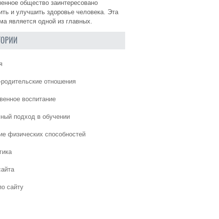
енное общество заинтересовано
ить и улучшить здоровье человека. Эта
ма является одной из главных.
ГОРИИ
я
-родительские отношения
венное воспитание
ный подход в обучении
ие физических способностей
гика
сайта
по сайту