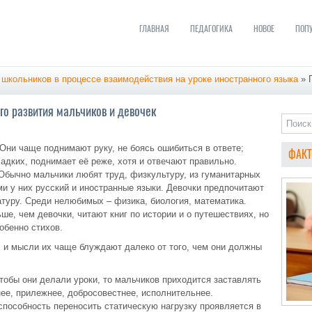
ГЛАВНАЯ
ПЕДАГОГИКА
НОВОЕ
ПОП
 школьников в процессе взаимодействия на уроке иностранного языка
» 
го развития мальчиков и девочек
Они чаще поднимают руку, не боясь ошибиться в ответе;
ФАКТ
ладких, поднимает её реже, хотя и отвечают правильно.
Обычно мальчики любят труд, физкультуру, из гуманитарных
и у них русский и иностранные языки. Девочки предпочитают
туру. Среди нелюбимых – физика, биология, математика.
ше, чем девочки, читают книг по истории и о путешествиях, но
обенно стихов.
 и мысли их чаще блуждают далеко от того, чем они должны
чтобы они делали уроки, то мальчиков приходится заставлять
нее, прилежнее, добросовестнее, исполнительнее.
пособность переносить статическую нагрузку проявляется в