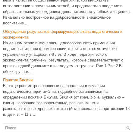
века в качестве общественно-педагогической инициативы
интеллигенции и предпринимателей, и предполагало введение в
образовательных учреждениях дополнительных учебных дисциплин.
Изначально построенное на добровольности внешкольное
воспитание ...
Обсуждение результатов формирующего этапа педагогического
эксперимента
На данном этапе выяснялась целесообразность применения
подвижных игр при формировании техники легкоатлетических
упражнений у учащихся 7-8 лет. В ходе педагогического
эксперимента получены результаты, которые свидетельствуют о
произошедшей динамике в исследуемых группах. Рис.1 Рис.2 В
обеих группах ...
Понятие Библии
Вкратце рассмотрев основные направления в изучении
педагогических идей Библии, подробнее остановимся на
определении понятия Библии. Библия (от греч. biblia, буквально –
книги) – собрание разновременных, разноязычных и
разнохарактерных древних текстов (были созданы на протяжении 13
в. до н.э. – 11 в ...