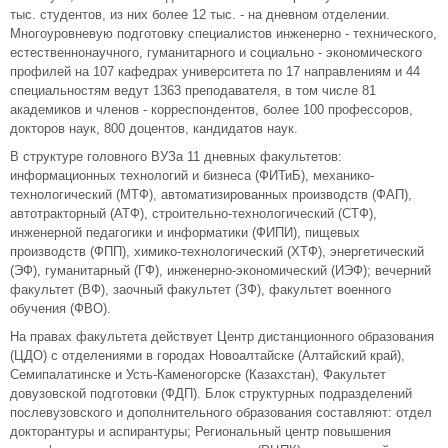
тыс. студентов, из них более 12 тыс. - на дневном отделении.
Многоуровневую подготовку специалистов инженерно - технического,
естественнонаучного, гуманитарного и социально - экономического
профилей на 107 кафедрах университета по 17 направлениям и 44
специальностям ведут 1363 преподавателя, в том числе 81
академиков и членов - корреспондентов, более 100 профессоров,
докторов наук, 800 доцентов, кандидатов наук.
В структуре головного ВУЗа 11 дневных факультетов:
информационных технологий и бизнеса (ФИТиБ), механико-
технологический (МТФ), автоматизированных производств (ФАП),
автотракторный (АТФ), строительно-технологический (СТФ),
инженерной педагогики и информатики (ФИПИ), пищевых
производств (ФПП), химико-технологический (ХТФ), энергетический
(ЭФ), гуманитарный (ГФ), инженерно-экономический (ИЭФ); вечерний
факультет (ВФ), заочный факультет (ЗФ), факультет военного
обучения (ФВО).
На правах факультета действует Центр дистанционного образования
(ЦДО) с отделениями в городах Новоалтайске (Алтайский край),
Семипалатинске и Усть-Каменогорске (Казахстан), Факультет
довузовской подготовки (ФДП). Блок структурных подразделений
послевузовского и дополнительного образования составляют: отдел
докторантуры и аспирантуры; Региональный центр повышения