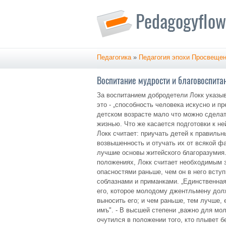
Педагогика
»
Педагогия эпохи Просвеще
Воспитание мудрости и благовоспита
За воспитанием добродетели Локк указыв
это - „способность человека искусно и п
детском возрасте мало что можно сделат
жизнью. Что же касается подготовки к н
Локк считает: приучать детей к правиль
возвышенность и отучать их от всякой фа
лучшие основы житейского благоразумия.
положениях, Локк считает необходимым з
опасностями раньше, чем он в него всту
соблазнами и приманками. „Единственная з
его, которое молодому джентльмену долж
выносить его; и чем раньше, тем лучше,
имъ". - В высшей степени „важно для мол
очутился в положении того, кто плывет 