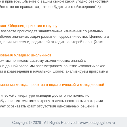
 и примеры. „Имейте с вашим сыном какия угодно ревностныя
бществе он вращается, таково будет и его обхождение" 3).
ков. Общение, принятие в группу
м возрасте происходят значительные изменения социальных
аиболее значимых задач развития подростничества. Ценности и
, влияние семьи, родителей отходит на второй план. (Хотя
азования младших школьников
ем мы понимаем систему экологических знаний с
у в данной главе мы рассматриваем понятие «экологическое
ии и краеведения в начальной школе; анализируем программы
менения метода проектов в педагогической и методической
гической литературе освещен достаточно полно, но
обучения математике затронута лишь некоторыми авторами.
ует осознавать факт отсутствия однозначных решений в
Copyright © 2026 - All Rights Reserved - www.pedagogyflow.ru