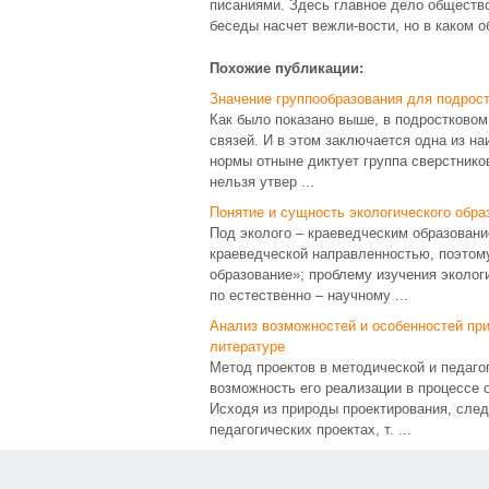
писаниями. Здесь главное дело общество
беседы насчет вежли-вости, но в каком о
Похожие публикации:
Значение группообразования для подрост
Как было показано выше, в подростково
связей. И в этом заключается одна из н
нормы отныне диктует группа сверстников
нельзя утвер ...
Понятие и сущность экологического обр
Под эколого – краеведческим образовани
краеведческой направленностью, поэтом
образование»; проблему изучения эколог
по естественно – научному ...
Анализ возможностей и особенностей при
литературе
Метод проектов в методической и педаго
возможность его реализации в процессе 
Исходя из природы проектирования, след
педагогических проектах, т. ...