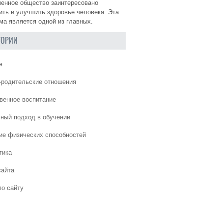
енное общество заинтересовано
ить и улучшить здоровье человека. Эта
ма является одной из главных.
ГОРИИ
я
-родительские отношения
венное воспитание
ный подход в обучении
ие физических способностей
гика
сайта
по сайту