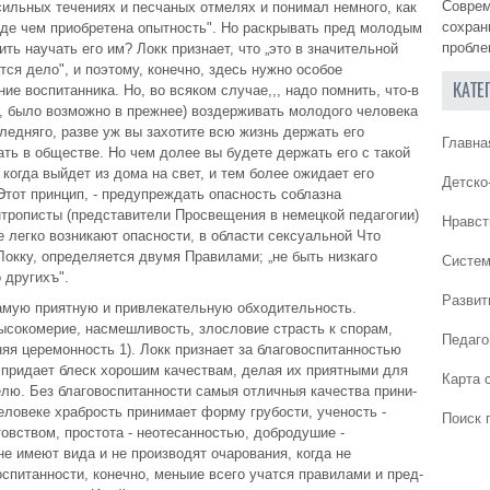
Соврем
сильных течениях и песчаных отмелях и понимал немного, как
сохран
жде чем приобретена опытность". Но раскрывать пред молодым
пробле
ть научать его им? Локк признает, что „это в значительной
тся дело", и поэтому, конечно, здесь нужно особое
КАТЕ
ие воспитанника. Но, во всяком случае,,, надо помнить, что-в
, было возможно в прежнее) воздерживать молодого человека
ледняго, разве уж вы захотите всю жизнь держать его
Главна
ать в обществе. Но чем долее вы будете держать его с такой
 когда выйдет из дома на свет, и тем более ожидает его
Детско
Этот принцип, - предупреждать опасность соблазна
трописты (представители Просвещения в немецкой педагогии)
Нравст
е легко возникают опасности, в области сексуальной Что
 Локку, определяется двумя Правилами; „не быть низкаго
Систем
 другихъ".
Развит
амую приятную и привлекательную обходительность.
ысокомерие, насмешливость, злословие страсть к спорам,
Педаго
няя церемонность 1). Локк признает за благовоспитанностью
 придает блеск хорошим качествам, делая их приятными для
Карта 
елю. Без благовоспитанности самыя отличныя качества прини-
еловеке храбрость принимает форму грубости, ученость -
Поиск 
овством, простота - неотесанностью, добродушие -
е имеют вида и не производят очарования, когда не
спитанности, конечно, меныие всего учатся правилами и пред-