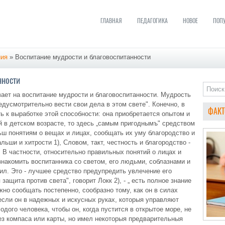
ГЛАВНАЯ
ПЕДАГОГИКА
НОВОЕ
ПОП
ния
» Воспитание мудрости и благовоспитанности
нности
ает на воспитание мудрости и благовоспитанности. Мудрость
редусмотрительно вести свои дела в этом свете". Конечно, в
ФАКТ
ь к выработке этой способности: она приобретается опытом и
ей в детском возрасте, то здесь „самым пригоднымъ" средством
ньш понятиям о вещах и лицах, сообщать их уму благородство и
льши и хитрости 1), Словом, такт, честность и благородство -
 В частности, относительно правильных понятий о лицах и
накомить воспитанника со светом, его людьми, соблазнами и
пил. Это - лучшее средство предупредить увлечение его
ащита против света", говорит Локк 2), - „ есть полное знание
но сообщать постепенно, сообразно тому, как он в силах
 если он в надежных и искусных руках, которыя управляют
одого человека, чтобы он, когда пустится в открытое море, не
без компаса или карты, но имел некоторыя предварительныя