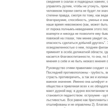
сведения о скалах и подводных камнях, 
управлять рулем, чтобы не утонуть, пре
человеком пороки света не будет ли значи
степени правда, смотря по тому, как веде
благоразумие, способность, уменье и знан
наше время невозможно (как, может быть
от порока полнымъ-неведением этого пос
взаперти и никогда не позволите ему быв
повязкой на глазах, тем менее увидит он,
опасность сделаться добычей другихъ". 
осведомленностью о нем, позднее филан
применят в особо деликатной области, гд
касается благовоспитанности, то она, по
мнения о себе и не быть низкаго мнения о
Руководство этими правилами создает с
Последней противоположны - грубость, в
страсть противоречить, а так же и излиш
важное значение. Именно она шлифует и
общества и привлекая всех к их обладат
мают дурной вид: в дурно воспитанном ч
становится педантством. остроумие - шут
льстивостью. Все равно как бриллианты н
отшлифованы и не оправлены 2). Благово