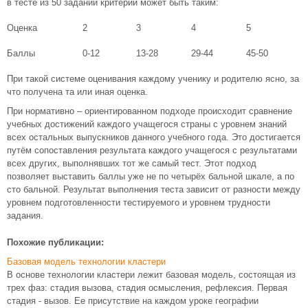
в тесте из 50 заданий критерий может быть таким:
Оценка
2
3
4
5
Баллы
0-12
13-28
29-44
45-50
При такой системе оценивания каждому ученику и родителю ясно, за
что получена та или иная оценка.
При нормативно – ориентированном подходе происходит сравнение
учебных достижений каждого учащегося страны с уровнем знаний
всех остальных выпускников данного учебного года. Это достигается
путём сопоставления результата каждого учащегося с результатами
всех других, выполнявших тот же самый тест. Этот подход
позволяет выставить баллы уже не по четырёх бальной шкале, а по
сто бальной. Результат выполнения теста зависит от разности между
уровнем подготовленности тестируемого и уровнем трудности
задания.
Похожие публикации:
Базовая модель технологии кластери
В основе технологии кластери лежит базовая модель, состоящая из
трех фаз: стадия вызова, стадия осмысления, рефлексия. Первая
стадия - вызов. Ее присутствие на каждом уроке географии