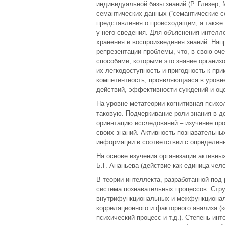
индивидуальной базы знаний (Р. Глезер, 
семантических данных (“семантические с
представления о происходящем, а также
у него сведения. Для объяснения интел
хранения и воспроизведения знаний. Нап
репрезентации проблемы, что, в свою оч
способами, которыми это знание организ
их легкодоступность и пригодность к пр
компетентность, проявляющаяся в уровн
действий, эффективности суждений и оц
На уровне метатеории когнитивная психо
таковую. Подчеркивание роли знания в 
ориентацию исследований – изучение про
своих знаний. Активность познавательны
информации в соответствии с определен
На основе изучения организации активны
Б.Г. Ананьева (действие как единица чел
В теории интеллекта, разработанной под 
система познавательных процессов. Стру
внутрифункциональных и межфункционал
корреляционного и факторного анализа 
психический процесс и т.д.). Степень ин