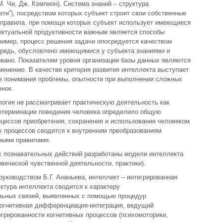
М. Чи, Дж. Кэмпион). Система знаний – структура
ети”), посредством которых субъект строит свои собственные
 правила, при помощи которых субъект использует имеющиеся
лектуальной продуктивности важным является способы
ример, процесс решения задачи опосредуется качеством
ередь, обусловлено имеющимися у субъекта знаниями и
овано. Показателем уровня организации базы данных являются
именению. В качестве критерия развития интеллекта выступает
е понимания проблемы, опытности при выполнении сложных
енок.
логия не рассматривает практическую деятельность как
детерминации поведения человека определило общую
цессов приобретения, сохранения и использования человеком
х процессов сводится к внутренним преобразованиям
ными правилами.
х познавательных действий разработаны модели интеллекта
овеческой чувственной деятельности, практики).
руководством Б.Г. Ананьева, интеллект – интегрированная
ктура интеллекта сводится к характеру
ьных связей, выявленных с помощью процедур
(когнитивная дифференциация-интеграция, ведущий
тегрированности когнитивных процессов (психомоторики,