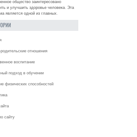
енное общество заинтересовано
ить и улучшить здоровье человека. Эта
ма является одной из главных.
ГОРИИ
я
-родительские отношения
венное воспитание
ный подход в обучении
ие физических способностей
гика
сайта
по сайту