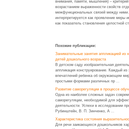
внимания, памяти, мышления) – критерий
возрастанием выраженности свойств отд
межфункциональных связей между ними. 
интерпретируется как проявление меры и
как показатель становления целостной с
Похожие публикации:
Занимательные занятия аппликацией из н
детей дошкольного возраста
В детском саду изобразительная деятельн
аппликация конструирование. Каждый из 
впечатлений ребенка об окружающем мире
простыми формами различных пр ...
Развитие саморегуляции в процессе обу
Одна из наиболее сложных задач соврем
саморегуляции, необходимой для эффект
деятельности. Успехи в исследовании про
Рубинштейн, В. П. Зинченко, А ...
Характеристика состояния выразительно
Для речи заикающихся дошкольников хар