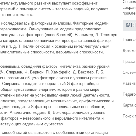
Соврем
нтеллектуального развития выступает коэффициент
сохран
меряемый с помощью системы тестовых заданий, получает
пробле
ского» интеллекта.
а исследовалась факторным анализом. Факторные модели
КАТЕ
 иерархические. Одноуровневые модели предполагают
лектуальных факторов (способностей). Например, Л. Терстоун
Главна
и которых словесное понимание, пространственный фактор,
ия и т. д. Т. Келли относил к основным интеллектуальным
Детско
ычислительные способности, вербальные способности,
Нравст
овневыми, объединяя факторы интеллекта разного уровня
Ч. Спирмен, Ф. Вернон, П. Хамфрейс, Д. Векслер, Р. Б.
Систем
ень развития общего фактора связан с уровнем развития
Развит
. Спирмена находится генеральный G-фактор, общая
 общая «умственная энергия», которой в равной мере
Педаго
 степени влияет на успех выполнения любой деятельности.
еллекта», представляющие механические, арифметические и
Карта 
одели находятся S-факторы – специальные способности,
ости. Аналогично модель Д. Векслера включает уровень
Поиск 
 факторов – невербального и вербального интеллекта и
етствующих отдельным субтестам.
 способностей связывается с особенностями организации