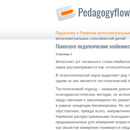
Педагогика
»
Развитие интеллектуальных
интеллектуальных способностей детей
Психолого-педагогические особеннос
Страница 1
Интеллект (от латинского слова intellect
науке рассматривается как «относительн
В психологической науке выделяют ряд т
одним из них является тестологический 
Тестологичекий подход – название довол
психодиагностических методик, их испол
представления о закономерностях развит
в рамках концепции бихевиоризма. Но за
обусловлено, прежде всего, направленно
Наиболее распространенными психодиагн
предназначенные для измерения возрастн
как объектом измерения понимается общ