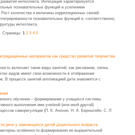
 развития интеллекта. Интеграция характеризуется
ельных познавательных функций и усилением
Рост количества и величины корреляционных связей
нтегрированности познавательных функций и, соответственно,
труктуры интеллекта.
Страницы:
1
2
3
4
5
етрадиционных материалов как средство развития творчества
ость включает такие виды занятий, как рисование, лепка,
этих видов имеет свои возможности в отображении
. В процессе занятий аппликацией дети знакомятся с
чения
енного обучения – формирование у учащихся системы
ивного выполнения ими учебной (или иной другой)
цессов саморегуляции (П. К. Анохин, Н. А. Бернштейн, С. Л.
сти речи у заикающихся детей дошкольного возраста
актерны особенности формирования ее выразительной