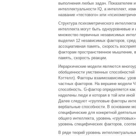
выполнения любых задач. Показателем и
интеллектуальности IQ, а интеллект, из
название «тестового» или «психометриче
Структура психометрического интеллект
интеллекта могут быть одноуровневые и
множество первичных независимых интел
выделил 12 независимых факторов, сред
ассоциативная память, скорость восприят
факторам пространственное мышление, в
память, скорость реакции.
Иерархические модели являются многоур
обобщенности умственных способностей (
Кэттелл). Факторы взаимозависимы: уров
частных факторов. На вершине модели Ч
способность. G-фактор определяется как
наделены люди и которая в той или иной
Далее следуют «групповые факторы инт
вербальные способности. В основании м
специфические для конкретной деятельн
общего интеллекта, уровень «групповых»
уровень специфических факторов, соотв
В ряде теорий уровень интеллектуальных