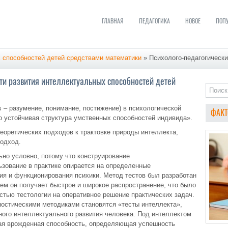
ГЛАВНАЯ
ПЕДАГОГИКА
НОВОЕ
ПОП
 способностей детей средствами математики
» Психолого-педагогически
ти развития интеллектуальных способностей детей
us – разумение, понимание, постижение) в психологической
ФАКТ
о устойчивая структура умственных способностей индивида».
еоретических подходов к трактовке природы интеллекта,
подход.
ьно условно, потому что конструирование
ьзование в практике опирается на определенные
ия и функционирования психики. Метод тестов был разработан
тем он получает быстрое и широкое распространение, что было
стью тестологии на оперативное решение практических задач.
остическими методиками становятся «тесты интеллекта»,
ого интеллектуального развития человека. Под интеллектом
ая врожденная способность, определяющая успешность