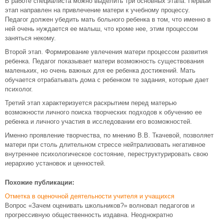
В работе специалиста можно выделить три основных этапа: Первый
этап направлен на привлечение матери к учебному процессу.
Педагог должен убедить мать больного ребенка в том, что именно в
ней очень нуждается ее малыш, что кроме нее, этим процессом
заняться некому.
Второй этап. Формирование увлечения матери процессом развития
ребенка. Педагог показывает матери возможность существования
маленьких, но очень важных для ее ребенка достижений. Мать
обучается отрабатывать дома с ребенком те задания, которые дает
психолог.
Третий этап характеризуется раскрытием перед матерью
возможности личного поиска творческих подходов к обучению ее
ребенка и личного участия в исследовании его возможностей.
Именно проявление творчества, по мнению В.В. Ткачевой, позволяет
матери при столь длительном стрессе нейтрализовать негативное
внутреннее психологическое состояние, переструктурировать свою
иерархию установок и ценностей.
Похожие публикации:
Отметка в оценочной деятельности учителя и учащихся
Вопрос «Зачем оценивать школьников?» волновал педагогов и
прогрессивную общественность издавна. Неоднократно