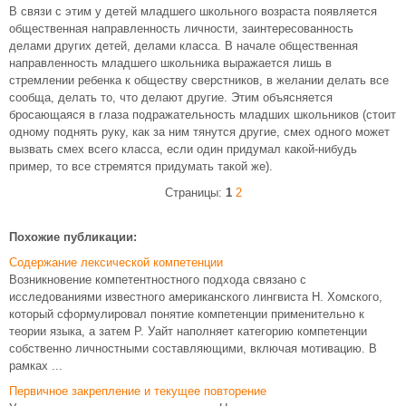
В связи с этим у детей младшего школьного возраста появляется
общественная направленность личности, заинтересованность
делами других детей, делами класса. В начале общественная
направленность младшего школьника выражается лишь в
стремлении ребенка к обществу сверстников, в желании делать все
сообща, делать то, что делают другие. Этим объясняется
бросающаяся в глаза подражательность младших школьников (стоит
одному поднять руку, как за ним тянутся другие, смех одного может
вызвать смех всего класса, если один придумал какой-нибудь
пример, то все стремятся придумать такой же).
Страницы:
1
2
Похожие публикации:
Содержание лексической компетенции
Возникновение компетентностного подхода связано с
исследованиями известного американского лингвиста Н. Хомского,
который сформулировал понятие компетенции применительно к
теории языка, а затем Р. Уайт наполняет категорию компетенции
собственно личностными составляющими, включая мотивацию. В
рамках ...
Первичное закрепление и текущее повторение