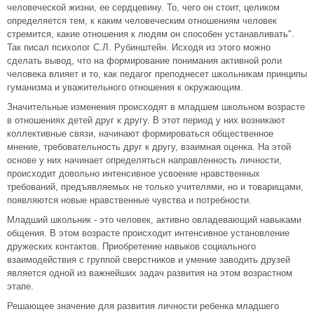
человеческой жизни, ее сердцевину. То, чего он стоит, целиком
определяется тем, к каким человеческим отношениям человек
стремится, какие отношения к людям он способен устанавливать".
Так писал психолог С.Л. Рубинштейн. Исходя из этого можно
сделать вывод, что на формирование понимания активной роли
человека влияет и то, как педагог преподнесет школьникам принципы
гуманизма и уважительного отношения к окружающим.
Значительные изменения происходят в младшем школьном возрасте
в отношениях детей друг к другу. В этот период у них возникают
коллективные связи, начинают формироваться общественное
мнение, требовательность друг к другу, взаимная оценка. На этой
основе у них начинает определяться направленность личности,
происходит довольно интенсивное усвоение нравственных
требований, предъявляемых не только учителями, но и товарищами,
появляются новые нравственные чувства и потребности.
Младший школьник - это человек, активно овладевающий навыками
общения. В этом возрасте происходит интенсивное установление
дружеских контактов. Приобретение навыков социального
взаимодействия с группой сверстников и умение заводить друзей
является одной из важнейших задач развития на этом возрастном
этапе.
Решающее значение для развития личности ребенка младшего