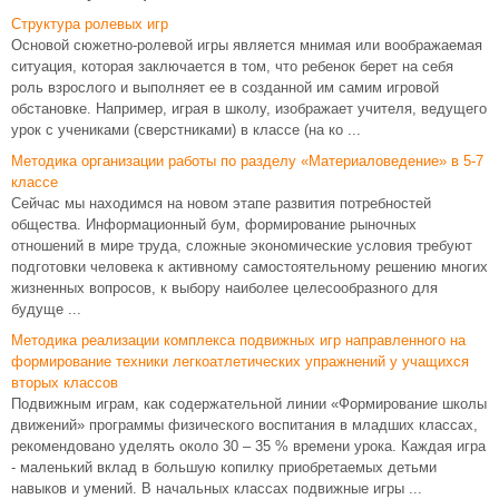
Структура ролевых игр
Основой сюжетно-ролевой игры явля­ется мнимая или воображаемая
ситуация, которая заклю­чается в том, что ребенок берет на себя
роль взрослого и выполняет ее в созданной им самим игровой
обстановке. Например, играя в школу, изображает учителя, ведущего
урок с учениками (сверстниками) в классе (на ко ...
Методика организации работы по разделу «Материаловедение» в 5-7
классе
Сейчас мы находимся на новом этапе развития потребностей
общества. Информационный бум, формирование рыночных
отношений в мире труда, сложные экономические условия требуют
подготовки человека к активному самостоятельному решению многих
жизненных вопросов, к выбору наиболее целесообразного для
будуще ...
Методика реализации комплекса подвижных игр направленного на
формирование техники легкоатлетических упражнений у учащихся
вторых классов
Подвижным играм, как содержательной линии «Формирование школы
движений» программы физического воспитания в младших классах,
рекомендовано уделять около 30 – 35 % времени урока. Каждая игра
- маленький вклад в большую копилку приобретаемых детьми
навыков и умений. В начальных классах подвижные игры ...